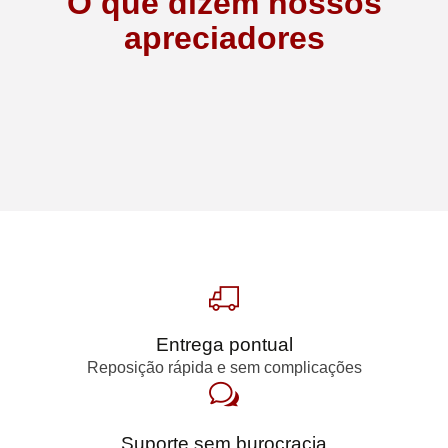
O que dizem nossos
INICIAR CONVERSA
apreciadores
Entrega pontual
Reposição rápida e sem complicações
Suporte sem burocracia